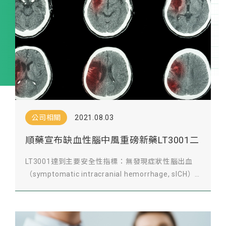
公司相關
2021.08.03
順藥宣布缺血性腦中風重磅新藥LT3001二
期臨床主要安全性指標達標
LT3001達到主要安全性指標：無發現症狀性腦出血
（symptomatic intracranial hemorrhage, sICH）
之案例 中重度缺血性中風受試者當中（NIHSS ≥
6），接受LT3001治療組有78%達到神經行為學改善
（NIHSS評分降低 ≥ 4分） 數據顯示，LT3001可望對
中風後24小時內之缺血性中風病患提供重大臨床益處