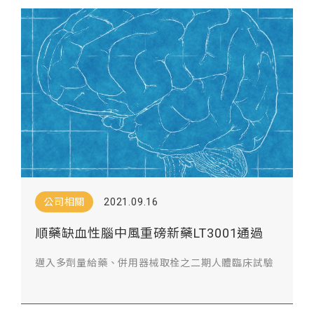
公司相關
2021.09.16
順藥缺血性腦中風重磅新藥LT3001通過
FDA審查
邁入多劑量給藥、併用器械取栓之二期人體臨床試驗