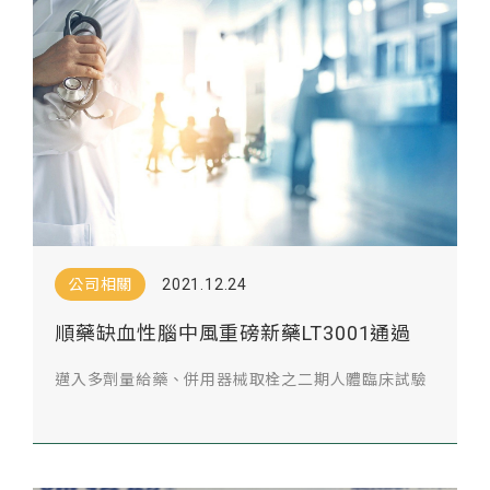
公司相關
2021.12.24
順藥缺血性腦中風重磅新藥LT3001通過
TFDA審查
邁入多劑量給藥、併用器械取栓之二期人體臨床試驗