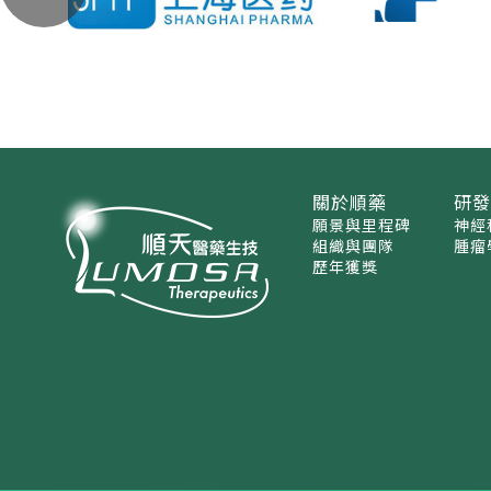
關於順藥
研
願景與里程碑
神經
組織與團隊
腫瘤
歷年獲獎