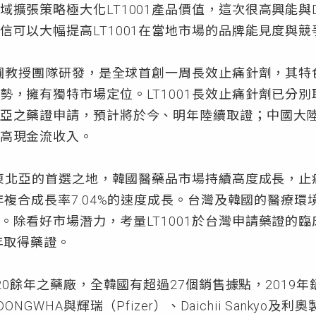
擴張策略極大化LT1001產品價值，這次很高興能與DO
信可以大幅提高LT1001在當地市場的品牌能見度與
胡幼圃教授團隊研發，是全球首創一周長效止痛針劑，其
勢，擁有獨特市場定位。LT1001長效止痛針劑已分
亞之藥證申請，預計將於今、明年陸續取證；中國大
高現金流收入。
旗東北亞的首選之地，韓國醫藥品市場持續高度成長，止
以年複合成長率7.04%的速度成長。台灣及韓國的醫療
。除看好市場潛力，考量LT1001於台灣申請藥證的
年取得藥證。
120餘年之藥廠，全韓國有超過27個銷售據點，2019
ONGWHA與輝瑞（Pfizer）、Daichii Sanky