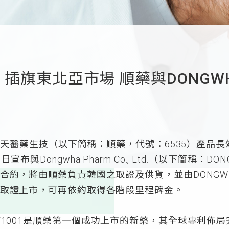
插旗東北亞市場 順藥與DONGWH
）順天醫藥生技（以下簡稱：順藥，代號：6535）產品長
與Dongwha Pharm Co., Ltd.（以下簡稱：DON
合約，將由順藥負責韓國之取證及供貨，並由DONGW
取證上市，可再依約取得各階段里程碑金。
T1001是順藥第一個成功上市的新藥，其全球專利佈