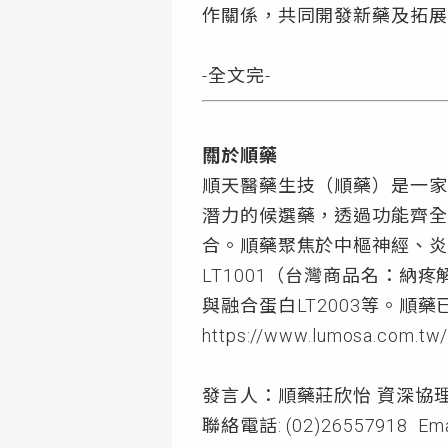
作關係，共同開發新藥及拓展
-全文完-
關於順藥
順天醫藥生技（順藥）是一家專精於
潛力的候選藥，透過功能齊全
合。順藥聚焦於中樞神經、炎
LT1001（台灣商品名：納
與融合蛋白LT2003等。順
https://www.lumosa.com.tw
發言人：順藥莊欣怡 資深協
聯絡電話: (02)26557918 Emai