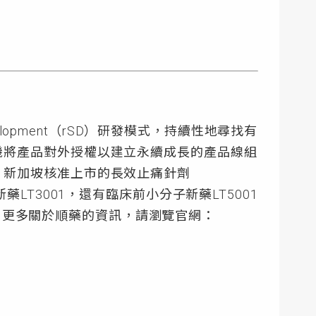
lopment（rSD）研發模式，持續性地尋找有
機將產品對外授權以建立永續成長的產品線組
、新加坡核准上市的長效止痛針劑
LT3001，還有臨床前小分子新藥LT5001
35。更多關於順藥的資訊，請瀏覽官網：