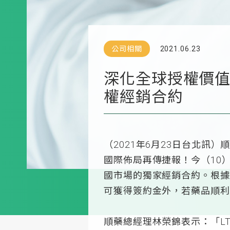
公司相關
2021.06.23
深化全球授權價值 
權經銷合約
（2021年6月23日台北訊
國際佈局再傳捷報！今（10）日宣布
國市場的獨家經銷合約。根據
可獲得簽約金外，若藥品順利
順藥總經理林榮錦表示：「L