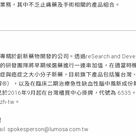
業務，其中不乏止痛藥及手術相關的產品組合。
創新藥物開發的公司。透過reSearch and Deve
的研發團隊將早期候選藥進行一連串加值，在適當時
症與癌症之大小分子新藥，目前旗下產品包括獲台灣
疼解®），以及在臨床二期治療急性缺血性腦中風新成份新藥
藥已於2016年9月起在台灣櫃買中心掛牌，代號為 65
/zh-tw。
理
l: spokesperson@lumosa.com.tw