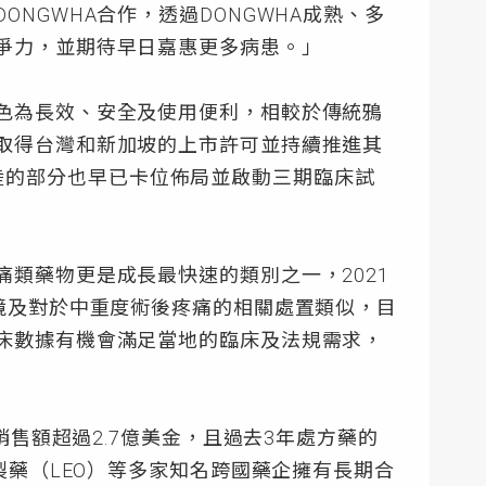
NGWHA合作，透過DONGWHA成熟、多
競爭力，並期待早日嘉惠更多病患。」
特色為長效、安全及使用便利，相較於傳統鴉
別取得台灣和新加坡的上市許可並持續推進其
陸的部分也早已卡位佈局並啟動三期臨床試
痛類藥物更是成長最快速的類別之一，2021
環境及對於中重度術後疼痛的相關處置類似，目
臨床數據有機會滿足當地的臨床及法規需求，
年銷售額超過2.7億美金，且過去3年處方藥的
o及利奧製藥（LEO）等多家知名跨國藥企擁有長期合