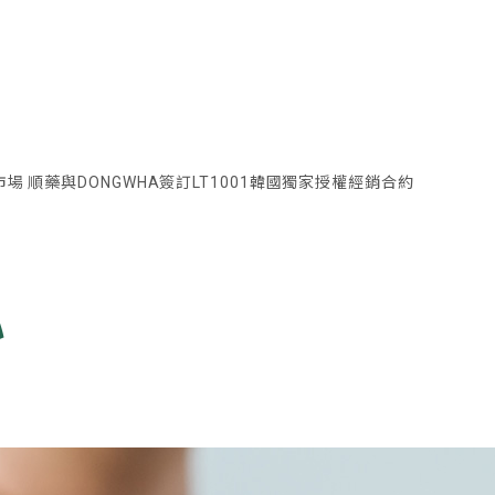
場 順藥與DONGWHA簽訂LT1001韓國獨家授權經銷合約
心