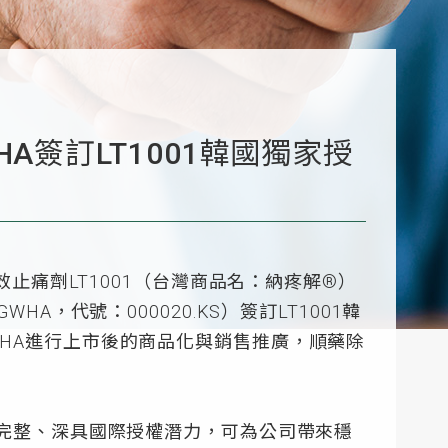
A簽訂LT1001韓國獨家授
效止痛劑LT1001（台灣商品名：納疼解®）
GWHA，代號：000020.KS）簽訂LT1001韓
HA進行上市後的商品化與銷售推廣，順藥除
局完整、深具國際授權潛力，可為公司帶來穩