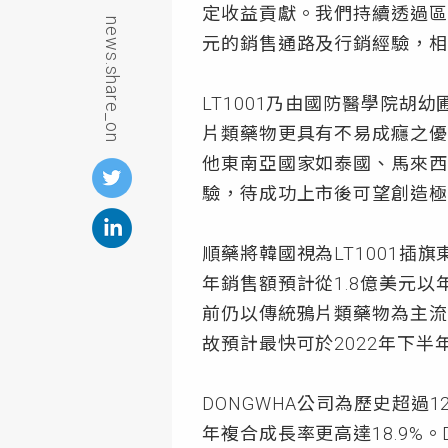
定收益貢獻。我們持續透過區域
news.share_on
元的銷售通路及行銷經驗，相
LT1001乃由國防醫學院
片類藥物更具有不易成癮之優
他東南亞國家如泰國、馬來西
驗，待成功上市後可望創造極
順藥將韓國視為LT1001插
年銷售額預計從1.8億美元
前仍以傳統鴉片類藥物為主流
故預計最快可於2022年下半
DONGWHA公司為歷史超過
年複合成長率更高達18.9%。D