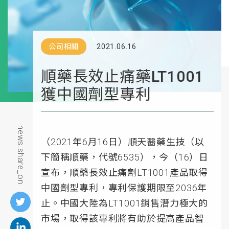
公司相關
2021.06.16
順藥長效止痛藥LT1001
獲中國劑型專利
news.share_on
（2021年6月16日）順天醫藥生技（以
下簡稱順藥，代號6535），今（16）日
宣布，順藥長效止痛劑LT1001產品取得
中國劑型專利，專利保護期限至2036年
止。中國大陸為LT1001銷售潛力極大的
市場，取得該專利將有助於提高產品智