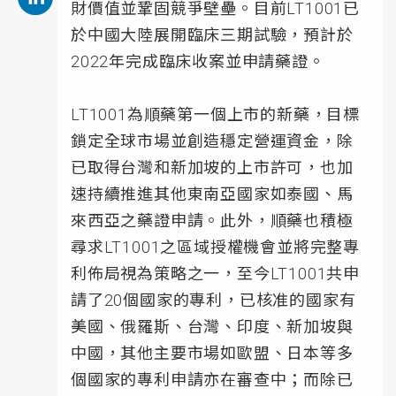
財價值並鞏固競爭壁壘。目前LT1001已
於中國大陸展開臨床三期試驗，預計於
2022年完成臨床收案並申請藥證。
LT1001為順藥第一個上市的新藥，目標
鎖定全球市場並創造穩定營運資金，除
已取得台灣和新加坡的上市許可，也加
速持續推進其他東南亞國家如泰國、馬
來西亞之藥證申請。此外，順藥也積極
尋求LT1001之區域授權機會並將完整專
利佈局視為策略之一，至今LT1001共申
請了20個國家的專利，已核准的國家有
美國、俄羅斯、台灣、印度、新加坡與
中國，其他主要市場如歐盟、日本等多
個國家的專利申請亦在審查中；而除已