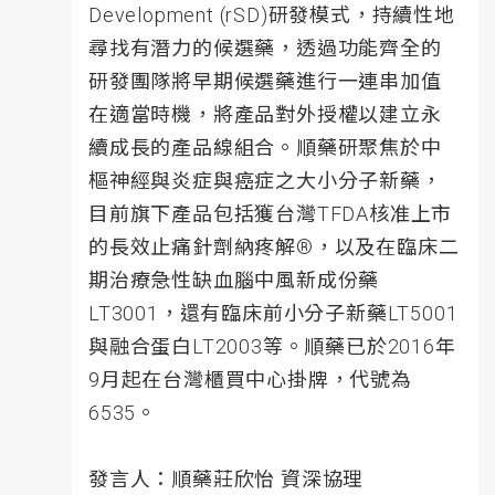
Development (rSD)研發模式，持續性地
尋找有潛力的候選藥，透過功能齊全的
研發團隊將早期候選藥進行一連串加值
在適當時機，將產品對外授權以建立永
續成長的產品線組合。順藥研聚焦於中
樞神經與炎症與癌症之大小分子新藥，
目前旗下產品包括獲台灣TFDA核准上市
的長效止痛針劑納疼解®，以及在臨床二
期治療急性缺血腦中風新成份藥
LT3001，還有臨床前小分子新藥LT5001
與融合蛋白LT2003等。順藥已於2016年
9月起在台灣櫃買中心掛牌，代號為
6535。
發言人：順藥莊欣怡 資深協理