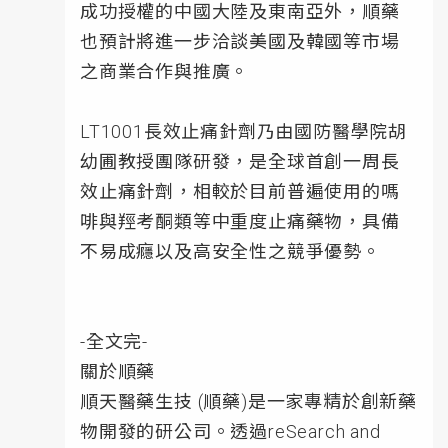
成功授權的中國大陸及東南亞外，順藥
也預計將進一步洽談美國及韓國等市場
之商業合作與推廣。
LT1001長效止痛針劑乃由國防醫學院胡
幼圃教授團隊研發，是全球首創一周長
效止痛針劑，相較於目前普遍使用的嗎
啡與羥考酮類等中重度止痛藥物，具備
不易成癮以及高安全性之競爭優勢。
-全文完-
關於順藥
順天醫藥生技 (順藥)是一家專精於創新藥
物開發的研公司。透過reSearch and