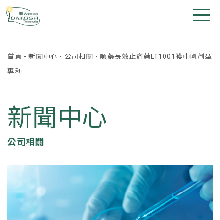
首頁
-
新聞中心
-
公司相關
-
順藥長效止痛藥LT1001獲中國劑型
專利
新聞中心
公司相關