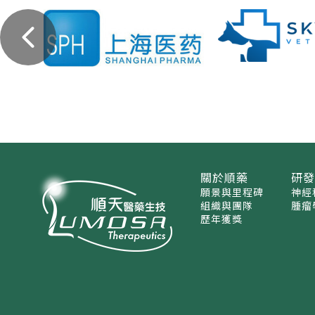
關於順藥
研
願景與里程碑
神經
組織與團隊
腫瘤
歷年獲獎