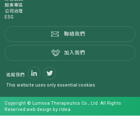
股東專區
公司治理
ESG
聯絡我們
加入我們
追蹤我們
This website uses only essential cookies
Copyright © Lumosa Therapeutics Co., Ltd. All Rights
Reserved.
web design by rIdea
.