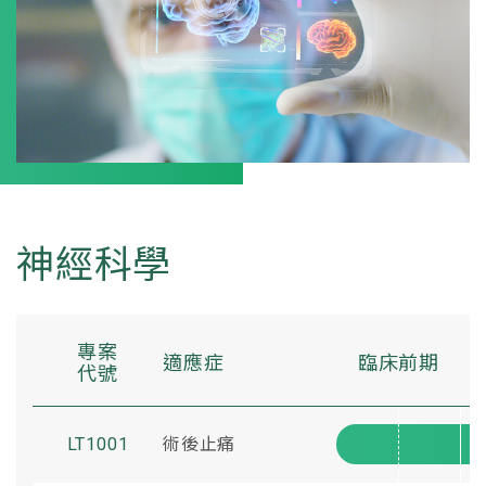
神經科學
專案
適應症
臨床前期
代號
LT1001
術後止痛