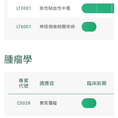
LT3001
急性缺血性中風
LT6001
神經損傷相關疾病
腫瘤學
專案
適應症
臨床前期
代號
CS028
實質腫瘤