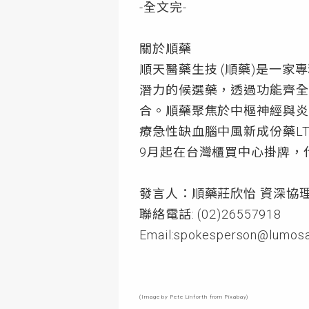
-全文完-
關於順藥
順天醫藥生技 (順藥)是一家專精
潛力的候選藥，透過功能齊全
合。順藥聚焦於中樞神經與炎
療急性缺血腦中風新成份藥LT3
9月起在台灣櫃買中心掛牌，代
發言人：順藥莊欣怡 資深協
聯絡電話: (02)26557918
Email:spokesperson@lumos
(
Image
by
Pete Linforth
from
Pixabay
)