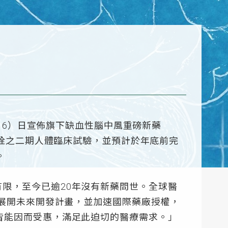
（16）日宣佈旗下缺血性腦中風重磅新藥
取栓之二期人體臨床試驗，並預計於年底前完
。
限，至今已逾20年沒有新藥問世。全球醫
已展開未來開發計畫，並加速國際藥廠授權，
皆能因而受惠，滿足此迫切的醫療需求。」