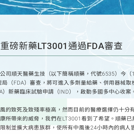
磅新藥LT3001通過FDA審查
研發公司順天醫藥生技（以下簡稱順藥，代號6535）今
物管理局（FDA）審查，將可進入多劑量給藥、併用器械
DA）新藥臨床試驗申請（IND），啟動多國多中心收案
風的致死及致殘率極高，然而目前的醫療選擇仍十分有
康所帶來的威脅，我們在LT3001看到了希望。順藥
限制並擴大病患族群，使所有中風後24小時內的病人