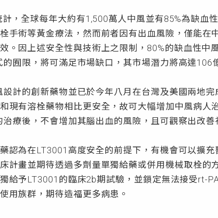
計，全球每年大約有1,500萬人中風並有85%為缺血性
栓手術等黃金療法，然而前者因有出血風險，僅能在中風
效。因上述安全性與技術上之限制，80%的缺血性中
方式的囿限，將可滿足市場缺口，其市場潛力將高達106
性中風設計的創新藥物並已於今年八月在台灣及美國兩地完
和現有溶栓藥物相比更安全，故可大幅增加中風病人治
01的治療後，不會增加其腦出血的風險，且可觀察出改
藥認為在LT3001高度安全的前提下，有機會可以擴
床計畫並期待透過多劑量單獨給藥或併用機械取栓的
給予LT3001的臨床2b期試驗，並鎖定無法接受rt
使用族群，期待造福更多病患。