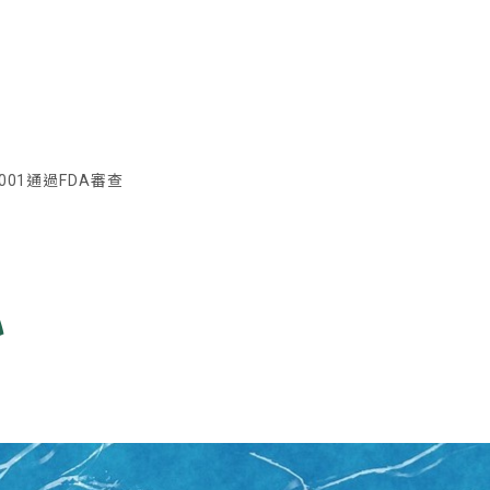
01通過FDA審查
心