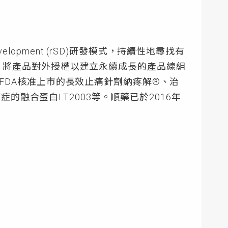
elopment (rSD)研發模式，持續性地尋找有
，將產品對外授權以建立永續成長的產品線組
FDA核准上市的長效止痛針劑納疼解®、治
症的融合蛋白LT2003等。順藥已於2016年