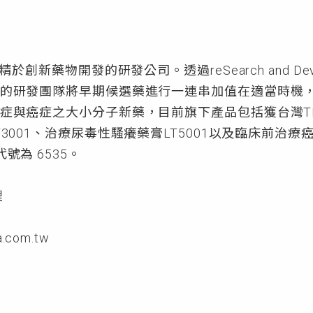
於創新藥物開發的研發公司。透過reSearch and Dev
的研發團隊將早期候選藥進行一連串加值在適當時機
症與癌症之大小分子新藥，目前旗下產品包括獲台灣T
001、治療尿毒性騷癢藥膏LT5001以及臨床前治療癌
號為 6535。
理
a.com.tw