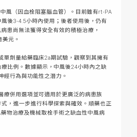
中風（因血栓阻塞腦血管）。目前雖有rt-PA
後3-4.5小時內使用；後者使用後，仍有
風病患尚無法獲得安全有效的積極治療，
億美元。
成單劑量給藥臨床2a期試驗，觀察到其擁有
療比例。數據顯示，中風後24小時內之缺
善神經行為與功能性之潛力。
充醫療併用選項並可適用於更廣泛的病患族
方式，進一步進行科學探索與確效。順藥也正
-PA藥物治療及機械取栓手術之缺血性中風病