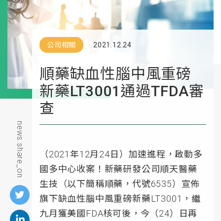
公司相關
2021.12.24
順藥缺血性腦中風重磅
新藥LT3001通過TFDA審
查
news.share_on
（2021年12月24日）加速進程，啟動多
國多中心收案！新藥研發公司順天醫藥
生技（以下簡稱順藥，代號6535）宣佈
旗下缺血性腦中風重磅新藥LT3001，繼
九月獲美國FDA核可後，今（24）日再