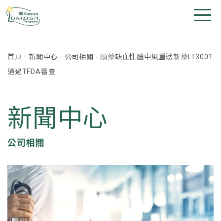
首頁
-
新聞中心
-
公司相關
-
順藥缺血性腦中風重磅新藥LT3001
通過TFDA審查
新聞中心
公司相關