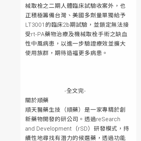
械取栓之二期人體臨床試驗收案外，也
正積極籌備台灣、美國多劑量單獨給予
LT3001的臨床2b期試驗，並鎖定無法接
受rt-PA藥物治療及機械取栓手術之缺血
性中風病患，以進一步驗證療效並擴大
使用族群，期待造福更多病患。
-全文完-
關於順藥
順天醫藥生技（順藥）是一家專精於創
新藥物開發的研公司。透過reSearch
and Development（rSD）研發模式，持
續性地尋找有潛力的候選藥，透過功能