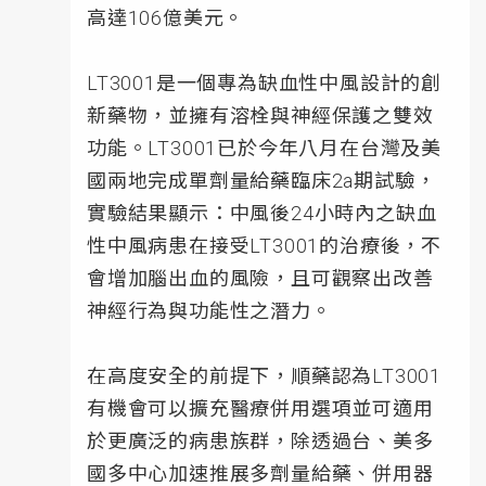
高達106億美元。
LT3001是一個專為缺血性中風設計的創
新藥物，並擁有溶栓與神經保護之雙效
功能。LT3001已於今年八月在台灣及美
國兩地完成單劑量給藥臨床2a期試驗，
實驗結果顯示：中風後24小時內之缺血
性中風病患在接受LT3001的治療後，不
會增加腦出血的風險，且可觀察出改善
神經行為與功能性之潛力。
在高度安全的前提下，順藥認為LT3001
有機會可以擴充醫療併用選項並可適用
於更廣泛的病患族群，除透過台、美多
國多中心加速推展多劑量給藥、併用器