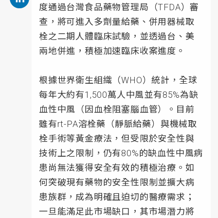
度通過台灣食品藥物管理局（TFDA）審
查，將可進入多劑量給藥、併用器械取
栓之二期人體臨床試驗，並透過台、美
兩地併進，積極加速臨床收案進度。
根據世界衛生組織（WHO）統計，全球
每年大約有1,500萬人中風並有85%為缺
血性中風（因血栓阻塞腦血管）。目前
雖有rt-PA溶栓藥（靜脈給藥）與機械取
栓手術等黃金療法，但受限於安全性與
技術上之限制，仍有80%的缺血性中風病
患尚無法獲得安全有效的積極治療。如
何突破現有藥物的安全性限制並擴大病
患族群，成為明確且迫切的醫療需求；
一旦能滿足此市場缺口，其市場潛力將