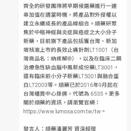
齊全的研發團隊將早期候選藥進行一連
串加值在適當時機，將產品對外授權以
建立永續成長的產品線組合。順藥研聚
焦於中樞神經與炎症與癌症之大小分子
新藥，目前旗下產品包括獲台灣、新加
坡核准上市的長效止痛針劑LT1001（台
灣商品名：納疼解®），以及在臨床二期
治療急性缺血腦中風新成份藥LT3001，
還有臨床前小分子新藥LT5001與融合蛋
白LT2003等。順藥已於2016年9月起在
台灣櫃買中心掛牌，代號為 6535。更多
關於順藥的資訊，請瀏覽官網：
https://www.lumosa.com.tw/tw。
發言人：順藥潘麗芳 資深經理