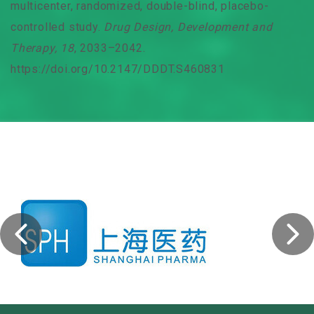
multicenter, randomized, double-blind, placebo-
controlled study.
Drug Design, Development and
Therapy, 18
, 2033–2042.
https://doi.org/10.2147/DDDT.S460831