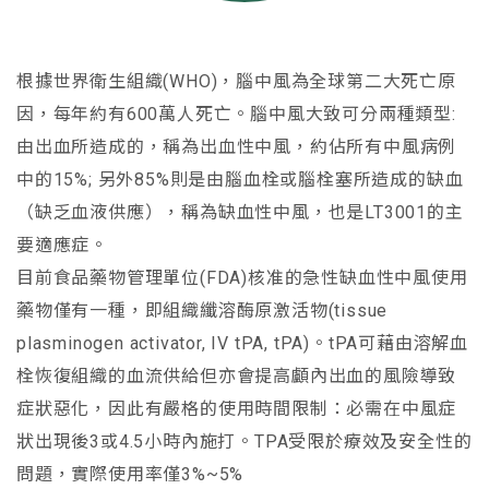
根據世界衛生組織(WHO)，腦中風為全球第二大死亡原
因，每年約有600萬人死亡。腦中風大致可分兩種類型:
由出血所造成的，稱為出血性中風，約佔所有中風病例
中的15%; 另外85%則是由腦血栓或腦栓塞所造成的缺血
（缺乏血液供應），稱為缺血性中風，也是LT3001的主
要適應症。
目前食品藥物管理單位(FDA)核准的急性缺血性中風使用
藥物僅有一種，即組織纖溶酶原激活物(tissue
plasminogen activator, IV tPA, tPA)。tPA可藉由溶解血
栓恢復組織的血流供給但亦會提高顱內出血的風險導致
症狀惡化，因此有嚴格的使用時間限制：必需在中風症
狀出現後3或4.5小時內施打。TPA受限於療效及安全性的
問題，實際使用率僅3%~5%