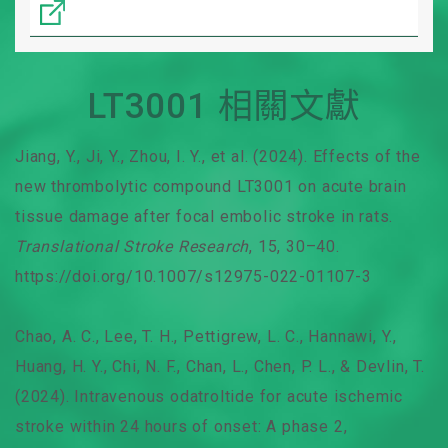
LT3001 相關文獻
Jiang, Y., Ji, Y., Zhou, I. Y., et al. (2024). Effects of the
new thrombolytic compound LT3001 on acute brain
tissue damage after focal embolic stroke in rats.
Translational Stroke Research
, 15, 30–40.
https://doi.org/10.1007/s12975-022-01107-3
Chao, A. C., Lee, T. H., Pettigrew, L. C., Hannawi, Y.,
Huang, H. Y., Chi, N. F., Chan, L., Chen, P. L., & Devlin, T.
(2024). Intravenous odatroltide for acute ischemic
stroke within 24 hours of onset: A phase 2,