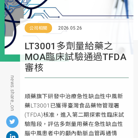
公司相關
2026.05.26
LT3001多劑量給藥之
MOA臨床試驗通過TFDA
審核
news.share_on
順藥旗下研發中治療急性缺血性中風新
藥LT3001已獲得臺灣食品藥物管理署
(TFDA)核准，進入第二期探索性臨床試
驗階段，評估多劑量用藥在急性缺血性
腦中風患者中的顱內動脈血管再通情