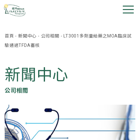
首頁
-
新聞中心
-
公司相關
-
LT3001多劑量給藥之MOA臨床試
驗通過TFDA審核
新聞中心
公司相關