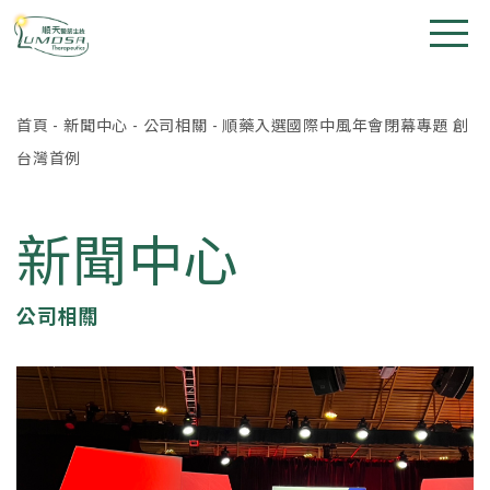
首頁
-
新聞中心
-
公司相關
-
順藥入選國際中風年會閉幕專題 創
台灣首例
新聞中心
公司相關