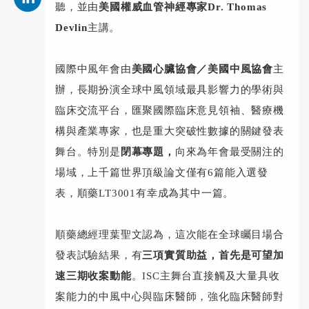
聽，並由
美國權威血管神經專家Dr. Thomas
Devlin
主講。
國際中風年會由
美國心臟協會／美國中風協會
主
辦，長期扮演全球中風領域最具影響力的學術與
臨床交流平台，匯聚國際臨床意見領袖、醫療機
構與產業專家，也是重大突破性數據的關鍵發表
舞台。特別是
閉幕專題，
向來為年會最受關注的
場域，上千篇世界頂級論文僅有6篇能入選發
表，順藥LT3001有幸成為其中一篇。
順藥總經理葉聖文認為，這次能在全球矚目場合
發表試驗結果，有
三項實質助益，首先是可望加
速三期收案動能
。ISC主舞台直接觸及大量具收
案能力的中風中心與臨床醫師，強化臨床醫師對