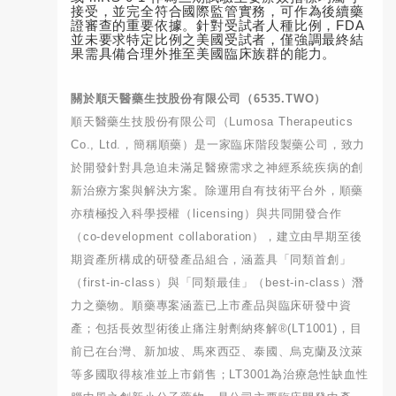
接受，並完全符合國際監管實務，可作為後續藥
證審查的重要依據。針對受試者人種比例，
FDA
並未要求特定比例之美國受試者，僅強調最終結
果需具備合理外推至美國臨床族群的能力。
關於順天醫藥生技股份有限公司（
6535.TWO
）
順天醫藥生技股份有限公司（Lumosa Therapeutics
Co., Ltd.，簡稱順藥）是一家臨床階段製藥公司，致力
於開發針對具急迫未滿足醫療需求之神經系統疾病的創
新治療方案與解決方案。除運用自有技術平台外，順藥
亦積極投入科學授權（licensing）與共同開發合作
（co-development collaboration），建立由早期至後
期資產所構成的研發產品組合，涵蓋具「同類首創」
（first-in-class）與「同類最佳」（best-in-class）潛
力之藥物。順藥專案涵蓋已上市產品與臨床研發中資
產；包括長效型術後止痛注射劑納疼解®(LT1001)，目
前已在台灣、新加坡、馬來西亞、泰國、烏克蘭及汶萊
等多國取得核准並上市銷售；LT3001為治療急性缺血性