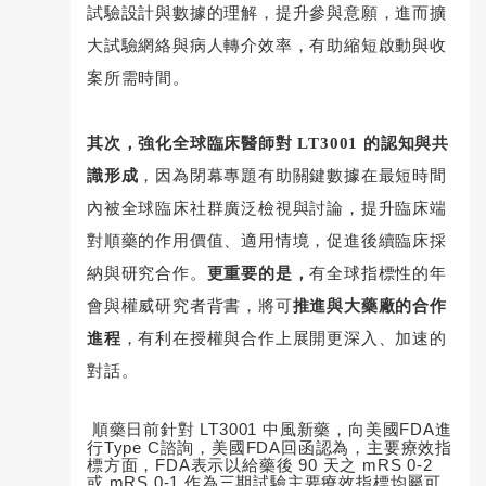
試驗設計與數據的理解，提升參與意願，進而擴
大試驗網絡與病人轉介效率，有助縮短啟動與收
案所需時間。
其次，強化全球臨床醫師對 LT3001 的認知與共
識形成
，因為閉幕專題有助關鍵數據在最短時間
內被全球臨床社群廣泛檢視與討論，提升臨床端
對順藥的作用價值、適用情境，促進後續臨床採
納與研究合作。
更重要的是，
有全球指標性的年
會與權威研究者背書，將可
推進與大藥廠的合作
進程
，有利在授權與合作上展開更深入、加速的
對話。
順藥日前針對
LT3001
中風新藥，向美國
FDA
進
行
Type C
諮詢，美國
FDA
回函認為，主要療效指
標方面，
FDA
表示以給藥後
90
天之
mRS 0-2
或
mRS 0-1
作為三期試驗主要療效指標均屬可