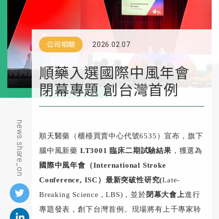
公司相關
2026.02.07
順藥入選國際中風年會
閉幕專題 創台灣首例
news.share_on
順天醫藥（櫃檯買賣中心代號6535）宣布，旗下
腦中風新藥
LT3001
臨床二期試驗結果
，獲選為
國際中風年會（International Stroke
Conference, ISC）最新突破性研究(
Late-
Breaking Science , LBS)，並於
閉幕大會上
進行
專題發表，創下台灣首例。現場將有上千專家聆