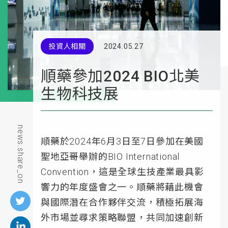
投資人相關
2024.05.27
順藥參加2024 BIO北美
生物科技展
news.share_on
順藥於2024年6月3日至7日參加在美國
聖地亞哥舉辦的BIO International
Convention，這是全球生技產業最具影
響力的年度盛會之一。順藥將藉此機會
與國際潛在合作夥伴交流，積極拓展海
外市場並尋求策略聯盟，共同加速創新